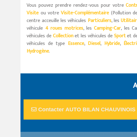
Vous pouvez prendre rendez-vous pour votre
Cont
Visite
ou votre
Visite-Complémentaire
(Pollution de
centre acceuille les véhicules
Particuliers
, les
Utilitai
véhicule
4 roues motrices
, les
Camping-Car
, les C
véhicules de
Collection
et les véhicules de
Sport
et d
véhicules de type
Essence
,
Diesel
,
Hybride
,
Électr
Hydrogène
.
A
Contacter AUTO BILAN CHAUVINOIS