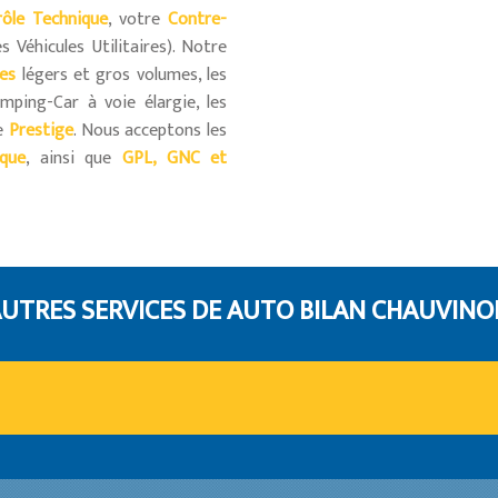
rôle Technique
, votre
Contre-
s Véhicules Utilitaires). Notre
res
légers et gros volumes, les
amping-Car à voie élargie, les
e
Prestige
. Nous acceptons les
ique
, ainsi que
GPL, GNC et
UTRES SERVICES DE AUTO BILAN CHAUVINO