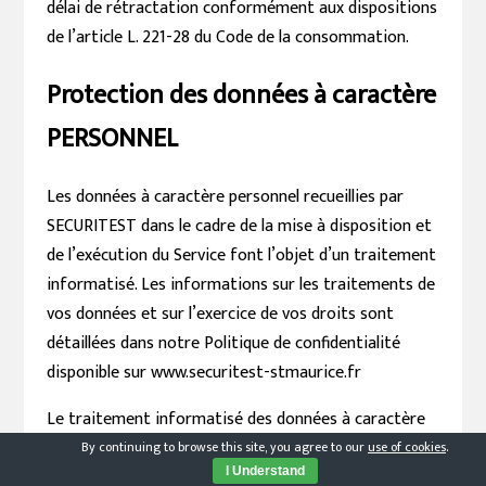
délai de rétractation conformément aux dispositions
de l’article L. 221-28 du Code de la consommation.
Protection des données à caractère
PERSONNEL
Les données à caractère personnel recueillies par
SECURITEST dans le cadre de la mise à disposition et
de l’exécution du Service font l’objet d’un traitement
informatisé. Les informations sur les traitements de
vos données et sur l’exercice de vos droits sont
détaillées dans notre Politique de confidentialité
disponible sur www.securitest-stmaurice.fr
Le traitement informatisé des données à caractère
personnel recueillies par SECURITEST a pour finalité
By continuing to browse this site, you agree to our
use of cookies
.
I Understand
de permettre et/ou d’améliorer le Service de