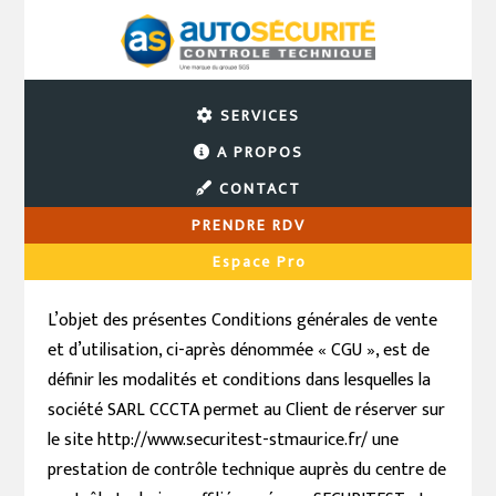
SERVICES
Bonjour tout le monde !
A PROPOS
CONTACT
Objet des conditions générales de
PRENDRE RDV
vente et d’utilisation
Espace Pro
L’objet des présentes Conditions générales de vente
et d’utilisation, ci-après dénommée « CGU », est de
définir les modalités et conditions dans lesquelles la
société SARL CCCTA permet au Client de réserver sur
le site http://www.securitest-stmaurice.fr/ une
prestation de contrôle technique auprès du centre de